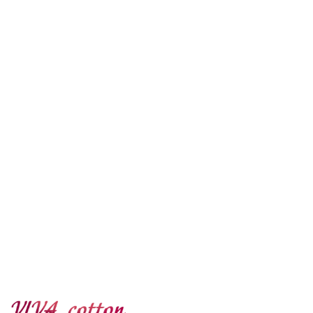
E-mail
Напишите сообщение
Отправить
Нажимая кнопку, я подтверждаю свое согласие на 
обработку персональных данных в соответствии с 
Политикой конфиденциальности